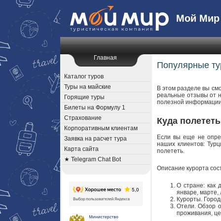
Мой Мир
Главная
Популярные ту
Каталог туров
Туры на майские
В этом разделе вы см
реальные отзывы от н
Горящие туры
полезной информации 
Билеты на Формулу 1
Страхование
Куда полетет
Корпоративным клиентам
Если вы еще не опре
Заявка на расчет тура
наших клиентов: Турц
Карта сайта
полететь.
★ Telegram Chat Bot
Описание курорта сост
О стране: как 
январе, марте, 
Курорты. Город
Отели. Обзор о
проживания, це