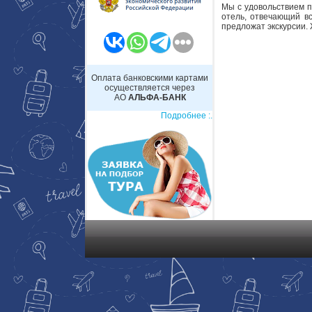
Мы с удовольствием п
отель, отвечающий в
предложат экскурсии.
Оплата банковскими картами
осуществляется через
АО
АЛЬФА-БАНК
Подробнее :.