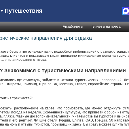
• Путешествия
Авиабилеты
Билеты на поезд
ристические направления для отдыха
ожете бесплатно ознакомиться с подробной информацией о разных странах ми
аших клиентов и показываем гарантированно минимальные цены на туристи
для планирования отпуска.
ь? Знакомимся с туристическими направлениями
делились где отдохнуть, зайдите в каталог туристических направлений. 
ия, Эмираты, Таиланд, Шри-ланка, Мексика, Египет, европейские страны. Р
оит из трех частей:
доехать, расположение на карте, что посмотреть, где можно отдохнуть. Ус
летом, погода на неделю. Особенности культуры, что привезти с собой из отпу
а, пляжи, главные достопримечательности. Читаем отзывы туристов и выбирае
теля и его рейтинг. Лучшие отели Турции, Египта, ОАЭ, Греции. 50 направл
на на ночь и отзывы туристов, побывавших здесь. Вы сразу можете купить пу