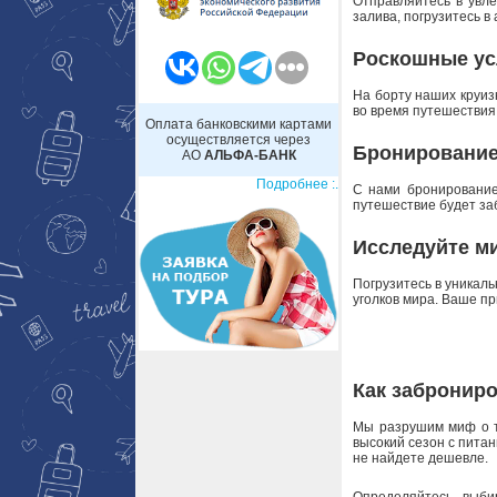
Отправляйтесь в увл
залива, погрузитесь 
Роскошные ус
На борту наших круиз
во время путешествия 
Оплата банковскими картами
осуществляется через
Бронирование
АО
АЛЬФА-БАНК
Подробнее :.
С нами бронирование
путешествие будет за
Исследуйте ми
Погрузитесь в уникал
уголков мира. Ваше пр
Как заброниро
Мы разрушим миф о 
высокий сезон с пита
не найдете дешевле.
Определяйтесь, выб