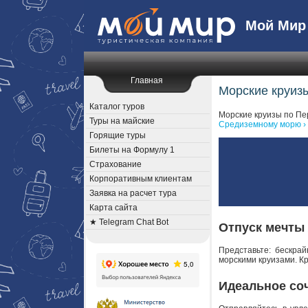
Мой Мир
Главная
Морские круизы
Каталог туров
Морские круизы по Пе
Туры на майские
Средиземному морю ›
Горящие туры
Билеты на Формулу 1
Страхование
Корпоративным клиентам
Заявка на расчет тура
Карта сайта
★ Telegram Chat Bot
Отпуск мечты 
Представьте: бескра
морскими круизами. К
Идеальное со