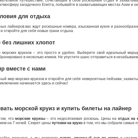
екательное путешествие, сочетающее в себе роскошный отдых и захватыв
в атмосферу загадочного Египта, побывайте в захватывающих местах Азии и о
ловия для отдыха
ных лайнеров вас ждут роскошные номера, изысканная кухня и разнообраз
и откройте для себя новые грани отдыха.
 без лишних хлопот
 морских круизов – это просто и удобно. Выберите свой идеальный маршр
бронировано в несколько кликов. Не упустите шанс отправиться в незабывае
р вместе с нами
ьный мир морских круизов и откройте для себя невероятные пейзажи, захват
иключение начинается здесь и сейчас!
вать морской круиз и купить билеты на лайнер
том, что
морские круизы
– это недосягаемая роскошь. Цены на
отдых на 
нием на 7 ночей. Секрет цены
путевки на круиз
в том, что мы собрали самые 
ирайте маршрут, а мы поможем
купить круизный тур по морю
и уладим 