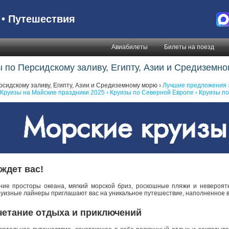
• Путешествия
Авиабилеты
Билеты на поезд
 по Персидскому заливу, Египту, Азии и Средиземн
рсидскому заливу, Египту, Азии и Средиземному морю ›
Лучшие предложения 
Круизы на Майские праздники 2025 ›
Круизы по Северной Европе ›
Круизы по
ждет вас!
йние просторы океана, мягкий морской бриз, роскошные пляжи и невероя
руизные лайнеры приглашают вас на уникальное путешествие, наполненное 
четание отдыха и приключений