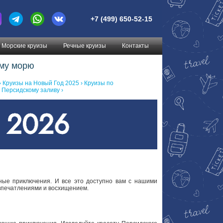
+7 (499) 650-52-15
Морские круизы
Речные круизы
Контакты
ому морю
›
Круизы на Новый Год 2025 ›
Круизы по
 Персидскому заливу ›
тные приключения. И все это доступно вам с нашими
впечатлениями и восхищением.