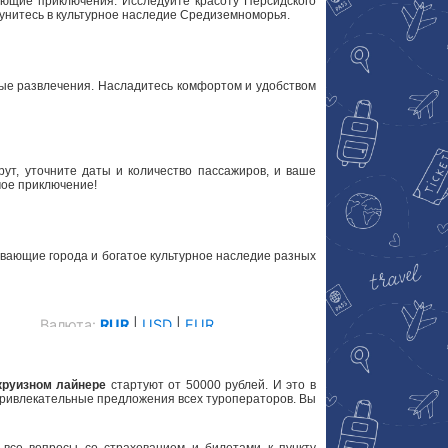
ающие приключения. Исследуйте красоту Персидского
кунитесь в культурное наследие Средиземноморья.
ные развлечения. Насладитесь комфортом и удобством
ут, уточните даты и количество пассажиров, и ваше
мое приключение!
ывающие города и богатое культурное наследие разных
круизном лайнере
стартуют от 50000 рублей. И это в
привлекательные предложения всех туроператоров. Вы
все вопросы со страхованием и билетами к пункту