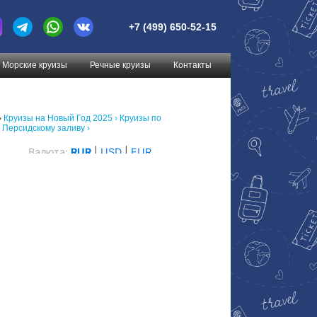
+7 (499) 650-52-15
Морские круизы
Речные круизы
Контакты
›
Круизы на Новый Год 2025 ›
Круизы по
 Персидскому заливу ›