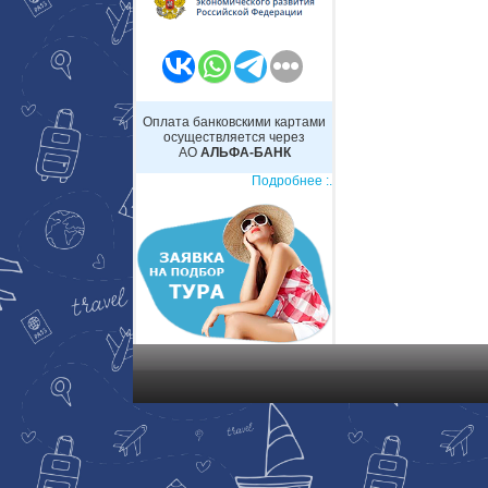
Оплата банковскими картами
осуществляется через
АО
АЛЬФА-БАНК
Подробнее :.